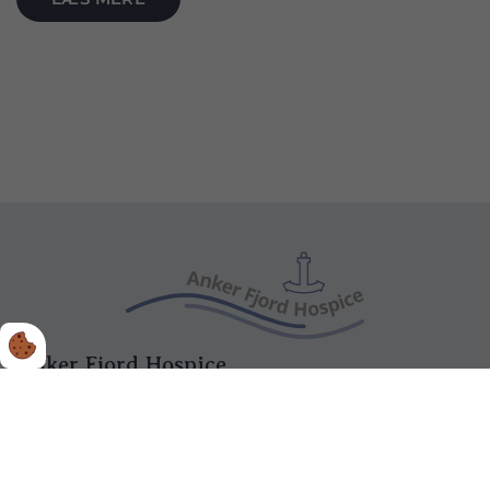
Anker Fjord Hospice
Fjordengen 25
6960 Hvide Sande
Tlf. 9659 4900