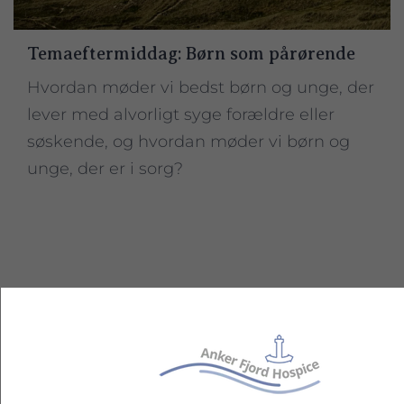
Temaeftermiddag: Børn som pårørende
Hvordan møder vi bedst børn og unge, der
lever med alvorligt syge forældre eller
søskende, og hvordan møder vi børn og
unge, der er i sorg?
Kursets indhold
Vi ved, at hvert kursushold har forskellige