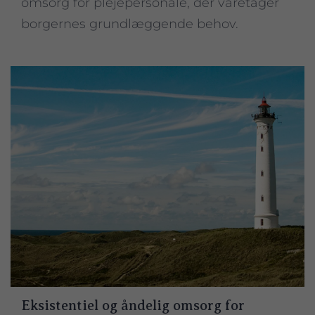
omsorg for plejepersonale, der varetager
borgernes grundlæggende behov.
Eksistentiel og åndelig omsorg for