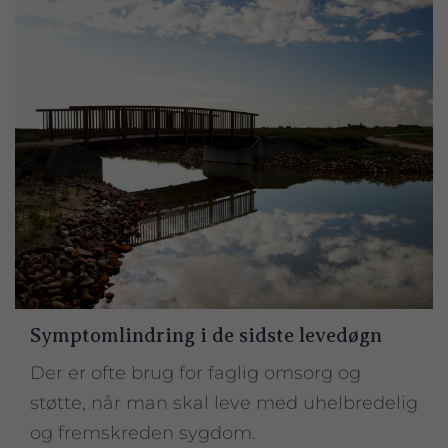
Symptomlindring i de sidste levedøgn
Der er ofte brug for faglig omsorg og
støtte, når man skal leve med uhelbredelig
og fremskreden sygdom.