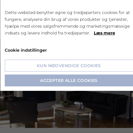
forudsætninger og behov. Derfor tilpasser
Dette websted benytter egne og tredjeparters cookies for at
vi indholdet, så det afspejler jeres ønsker
fungere, analysere din brug af vores produkter og tjenester,
og arbejdsstedets udfordringer.
hjælpe med vores salgsfremmende og marketingsmæssige
indsats og levere indhold fra tredjeparter.
Læs mere
Cookie indstillinger
KUN NØDVENDIGE COOKIES
ACCEPTER ALLE COOKIES