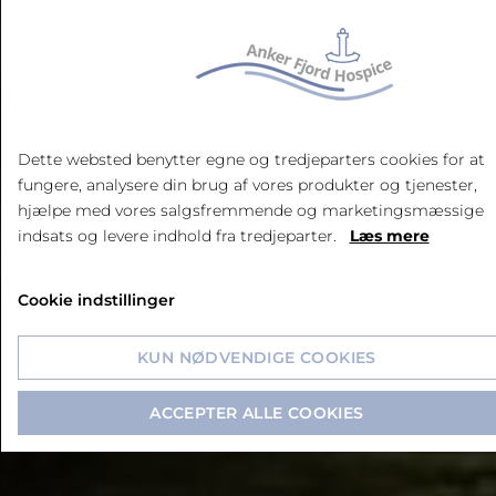
Støtteforeningen gør
hverdagen lidt nemmere
Støtteforeningen for Anker Fjord
Dette websted benytter egne og tredjeparters cookies for at
Hospice har cirka 1200 medlemmer, der
fungere, analysere din brug af vores produkter og tjenester,
hjælpe med vores salgsfremmende og marketingsmæssige
hver især er med til at gøre hverdagen
indsats og levere indhold fra tredjeparter.
Læs mere
på hospice lidt nemmere. Vi støtter med
penge til aktiviteter og indretning, som
Cookie indstillinger
ligger uden for mulighederne i husets
daglige budget.
KUN NØDVENDIGE COOKIES
ACCEPTER ALLE COOKIES